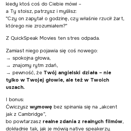
kiedy ktoś coś do Ciebie mówi –
a Ty stoisz, patrzysz i myślisz:
"Czy on zapytał o godzinę, czy właśnie rzucił żart,
którego nie zrozumiałem?"
Z QuickSpeak Movies ten stres odpada.
Zamiast niego pojawia się coś nowego:
→ spokojna głowa,
→ znajomy rytm zdań,
→ pewność, że
Twój angielski działa – nie
tylko w Twojej głowie, ale też w Twoich
uszach.
I bonus:
Ćwiczysz
wymowę
bez spinania się na „akcent
jak z Cambridge”,
bo powtarzasz
realne zdania z realnych filmów
,
dokładnie tak, jak je mówią native speakerzy.