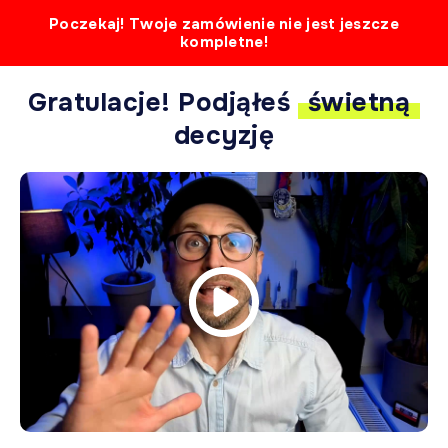
Poczekaj! Twoje zamówienie nie jest jeszcze
kompletne!
Gratulacje! Podjąłeś
świetną
decyzję