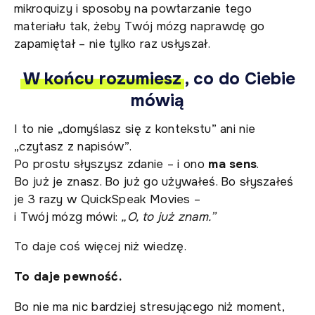
mikroquizy i sposoby na powtarzanie tego
materiału tak, żeby Twój mózg naprawdę go
zapamiętał – nie tylko raz usłyszał.
W końcu rozumiesz
, co do Ciebie
mówią
I to nie „domyślasz się z kontekstu” ani nie
„czytasz z napisów”.
Po prostu słyszysz zdanie – i ono
ma sens
.
Bo już je znasz. Bo już go używałeś. Bo słyszałeś
je 3 razy w QuickSpeak Movies –
i Twój mózg mówi:
„O, to już znam.”
To daje coś więcej niż wiedzę.
To daje pewność.
Bo nie ma nic bardziej stresującego niż moment,