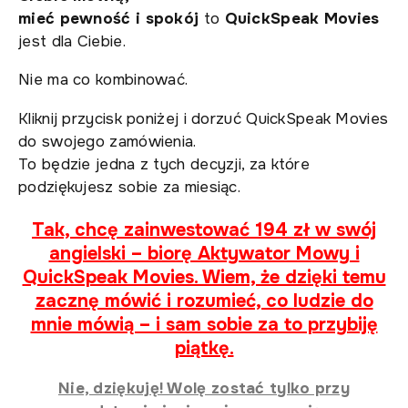
mieć pewność i spokój
to
QuickSpeak Movies
jest dla Ciebie.
Nie ma co kombinować.
Kliknij przycisk poniżej i dorzuć QuickSpeak Movies
do swojego zamówienia.
To będzie jedna z tych decyzji, za które
podziękujesz sobie za miesiąc.
Tak, chcę zainwestować 194 zł w swój
angielski – biorę Aktywator Mowy i
QuickSpeak Movies. Wiem, że dzięki temu
zacznę mówić i rozumieć, co ludzie do
mnie mówią – i sam sobie za to przybiję
piątkę.
Nie, dziękuję! Wolę zostać tylko przy