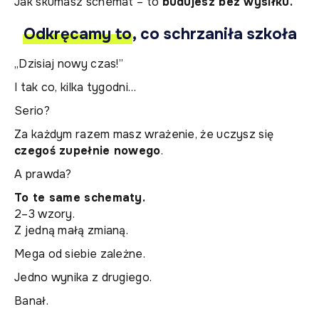
Jak skumasz schemat – to
budujesz bez wysiłku.
Odkręcamy to
, co schrzaniła szkoła
„Dzisiaj nowy czas!”
I tak co, kilka tygodni…
Serio?
Za każdym razem masz wrażenie, że uczysz się
czegoś zupełnie nowego
.
A prawda?
To te same schematy.
2–3 wzory.
Z jedną małą zmianą.
Mega od siebie zależne.
Jedno wynika z drugiego.
Banał.