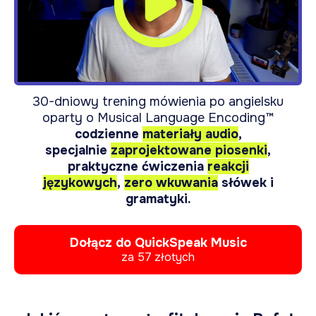
30-dniowy trening mówienia po angielsku
oparty o Musical Language Encoding™
codzienne
materiały audio
,
specjalnie
zaprojektowane piosenki
,
praktyczne ćwiczenia
reakcji
językowych
,
zero wkuwania
słówek i
gramatyki.
Dołącz do QuickSpeak Music
za 57 złotych