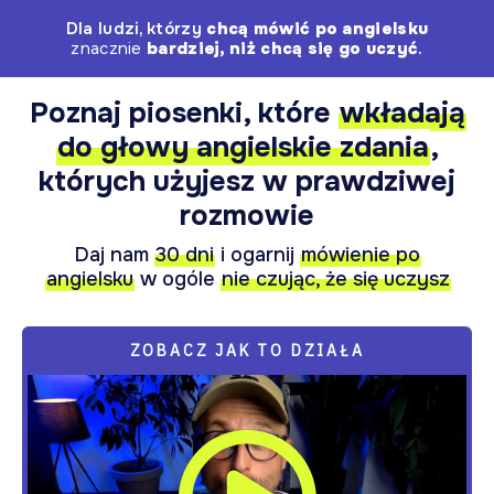
Dla ludzi, którzy
chcą mówić po angielsku
znacznie
bardziej, niż chcą się go uczyć
.
Poznaj piosenki, które
wkładają
do głowy angielskie zdania
,
których użyjesz w prawdziwej
rozmowie
Daj nam
30 dni
i ogarnij
mówienie po
angielsku
w ogóle
nie czując, że się uczysz